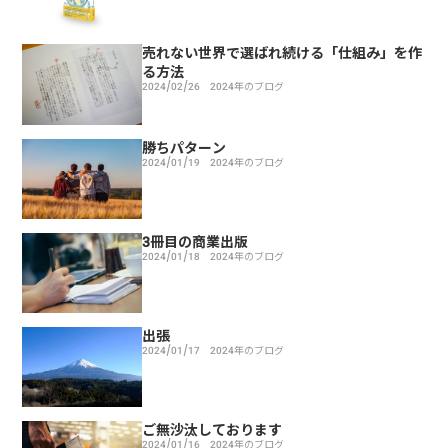
売れない世界で選ばれ続ける「仕組み」を作
る方法
2024/02/26
2024年のブログ
勝ちパターン
2024/01/19
2024年のブログ
3冊目の商業出版
2024/01/18
2024年のブログ
出張
2024/01/17
2024年のブログ
ご無沙汰しております
2024/01/16
2024年のブログ