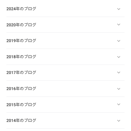
2024年のブログ
2020年のブログ
2019年のブログ
2018年のブログ
2017年のブログ
2016年のブログ
2015年のブログ
2014年のブログ