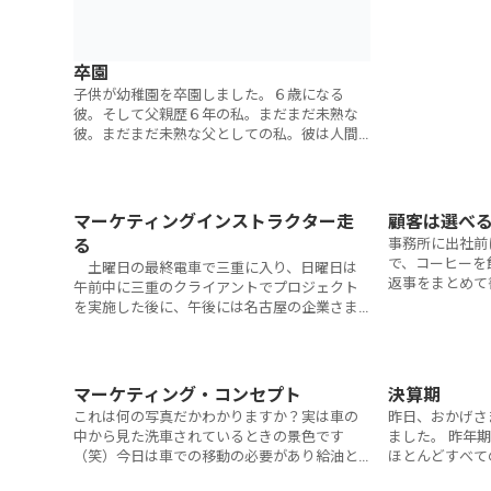
卒園
子供が幼稚園を卒園しました。６歳になる
彼。そして父親歴６年の私。まだまだ未熟な
彼。まだまだ未熟な父としての私。彼は人間
として、私は父親として共に成長することが
できた幸せを噛みしめています。そしてもう
ひ
マーケティングインストラクター走
顧客は選べ
る
事務所に出社前
で、コーヒーを
土曜日の最終電車で三重に入り、日曜日は
返事をまとめて
午前中に三重のクライアントでプロジェクト
ですがもう少し
を実施した後に、午後には名古屋の企業さま
プンエアのテラ
を訪問しました。いずれも休日中にご対応い
ただき心から感謝致します。 今
マーケティング・コンセプト
決算期
これは何の写真だかわかりますか？実は車の
昨日、おかげさ
中から見た洗車されているときの景色です
ました。 昨年
（笑）今日は車での移動の必要があり給油と
ほとんどすべて
洗車をしてきました。最近はセルフのガソリ
で予定通り又は