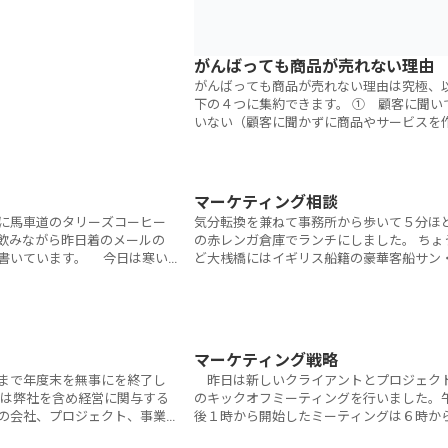
がんばっても商品が売れない理由
がんばっても商品が売れない理由は究極、
下の４つに集約できます。 ① 顧客に聞い
いない（顧客に聞かずに商品やサービスを
っしまった）② 戦略なしにやみくもに動
ている③ 戦略を立てたがその通りに動か
る
マーケティング相談
に馬車道のタリーズコーヒー
気分転換を兼ねて事務所から歩いて５分ほ
飲みながら昨日着のメールの
の赤レンガ倉庫でランチにしました。 ちょう
書いています。 今日は寒い
ど大桟橋にはイギリス船籍の豪華客船サン
暖かくなると、午前中はオー
プリンセスが停泊していました。収容人数
ス席で仕事をする
２０００名だそうです。私
マーケティング戦略
まで年度末を無事にを終了し
昨日は新しいクライアントとプロジェク
期は弊社を含め経営に関与する
のキックオフミーティングを行いました。
の会社、プロジェクト、事業
後１時から開始したミーティングは６時か
予定以上の成果をだすことが
会食をしながら、午後１１時まで１０時間