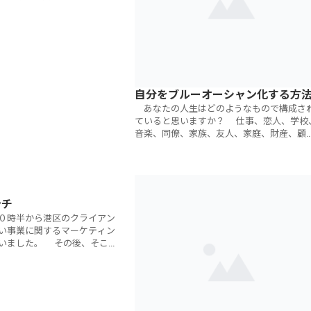
た方々、御準備に奔走してい
東京商工会議所の皆さ
自分をブルーオーシャン化する方
あなたの人生はどのようなもので構成さ
ていると思いますか？ 仕事、恋人、学校
音楽、同僚、家族、友人、家庭、財産、顧
客、家、趣味、車、上司・・・・きっとさ
ざまな状況やさまざまな出来事、たくさん
ンチ
０時半から港区のクライアン
い事業に関するマーケティン
いました。 その後、そこの
トップと共に、東京ミッドタ
ランチをしました