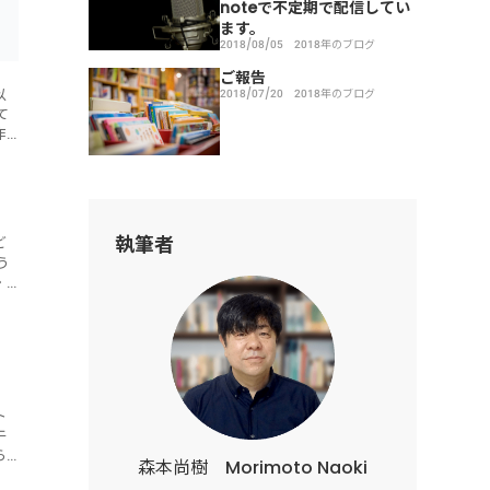
noteで不定期で配信してい
ます。
2018/08/05
2018年のブログ
ご報告
以
2018/07/20
2018年のブログ
て
作
い
執筆者
ど
・
は
ト
午
ら
森本尚樹 Morimoto Naoki
を