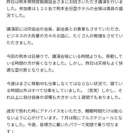
昨日は熊本県物産振興協会さまにお招きいただき講演を行いま
した。参加者は１２０名で熊本全日空ホテルの会場は満員の盛
況でした。
講演前には同協会の会長、副会長とお食事もさせていただき、
ビジネスの大先輩の方々のお話に、たくさんの勉強をさせてい
ただきました。
今回の熊本は日帰りで、講演会場にいる時間よりも、移動して
いる時間の方が長くなりました。しかし、昨日は天候もよく快
適な空の旅となりました。
今週はまさに移動中も仕事しなくてはならない状況で、寝てい
る時間以外はすべて仕事をしていました。（苦笑）しかし、そ
れ以上に自分自身の収穫も大きかった１週間でもありました。
過労で倒れた時にアドバイスをいただき、睡眠時間だけは削ら
ないように心がけています。７月は既にフルスケジュールとな
りました。今週、皆様方に戴いたパワーで笑顔で乗り切りま
す！