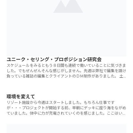
ユニーク・セリング・プロポジション研究会
スケジュールをみるともう８日間も連続で働いていることに気づきま
した。でもぜんぜんそんな感じがしません。先週は弊社で編集を請け
負っている雑誌の編集とクライアントのＤＭ制作がありました。 土
曜日は本年度
環境を変えて
リゾート施設から今週はスタートしました。もちろん仕事です
が・・・プロジェクトが開始する前、早朝にデッキに座り海をながめ
ていました。体中に力が充電されていくのを感じました。ここはいつ
か紹介したい、本当に