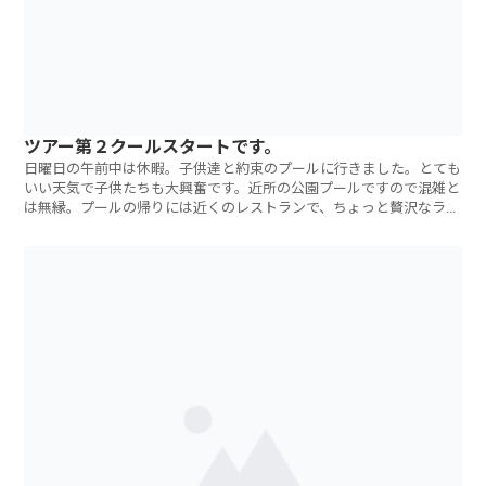
ツアー第２クールスタートです。
日曜日の午前中は休暇。子供達と約束のプールに行きました。とても
いい天気で子供たちも大興奮です。近所の公園プールですので混雑と
は無縁。プールの帰りには近くのレストランで、ちょっと贅沢なラン
チをいただきま