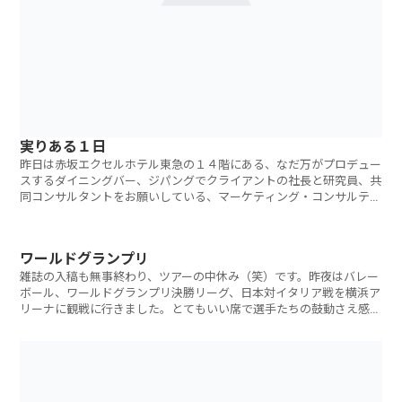
実りある１日
昨日は赤坂エクセルホテル東急の１４階にある、なだ万がプロデュー
スするダイニングバー、ジパングでクライアントの社長と研究員、共
同コンサルタントをお願いしている、マーケティング・コンサルティ
ング会社の社長
ワールドグランプリ
雑誌の入稿も無事終わり、ツアーの中休み（笑）です。昨夜はバレー
ボール、ワールドグランプリ決勝リーグ、日本対イタリア戦を横浜ア
リーナに観戦に行きました。とてもいい席で選手たちの鼓動さえ感じ
られそうでした