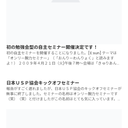
初の勉強会型の自主セミナー開催決定です！
初の自主セミナーを開催することになりました。[E:sun] テーマは
「オンリー腕力セミナー」（「おんりーわんりょく」と読みます
よ！） ２００９年４月２１日（火)午後７時～会場は「きゅりあん」
（品川区
日本ＵＳＰ協会キックオフセミナー
報告がすごく遅れましたが、日本ＵＳＰ協会のキックオフセミナーが
無事に終了しました。セミナーの名称はオンリー腕力セミナーです
（笑）（笑）と付けましたがこの名前はとても気に入っています。自
分では絶対に思い