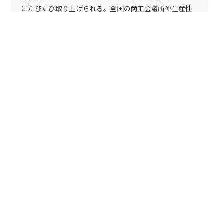
にたびたび取り上げられる。全国の商工会議所や生産性
本部、国立大学法人、政府系金融機関等での講演活動を
精力的に行っている。現在は中堅・中小企業のマーケテ
ィング・セクションの立ち上げや、新規事業の創出のサ
ポートなどに力を入れている。著書に「１００人の村で
８４人に新商品を売る方法」（雷鳥社）、「マーケティ
ングは他社の強みを捨てることから始まる」（明日香出
版）がある。
YOUTUBE CHANNEL
トップページ
2024年のブログ
3冊目の商業出版
© 2024 森本尚樹の公式ビジネスブログ.