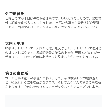
か
外で朝食を
日曜日ですが本日は午後から仕事です。いい天気だったので、家族で
外で朝食を食べることにしました。 自宅から車で１０分ほどの場所
にある、横浜臨港パークに行きました。さすがに人はほとんどいませ
ん
天国と地獄
昨夜はテレビドラマ「天国と地獄」を見ました。テレビドラマを見る
のはひさしぶりです。黒澤明監督の作品の中でも｢天国と地獄」が一
番好きで、このテレビ版は期待せずに見ましたが、予想に反して非常
に
第３の事務所
本日の仕事は第３の事務所で終えました。私は横浜レンガ倉庫近く
と、横浜駅近くに事務所があります。そしてたくさんの第３の事務所
があります。今日はそのひとつフェデックス・キンコーズで仕事をし
てい