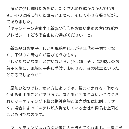
確かに少し離れた場所に、たくさんの風船が浮かんでいま
す。その場所に行くと誰もいません。そして小さな張り紙がし
てありました。
「キャンペーン実施中！新製品○○をお買い求めの方に風船を
プレゼント！どうぞ自由にお選びください」と。
新製品はお菓子。しかも風船をほしがる年代の子供ではな
く、子供のお母さんが喜びそうなもの。
「しかたないなあ」と言いながら、少し嬉しそうに新製品のお
菓子を籠に、風船を子供に手渡すお母さん。交渉成立といった
ところでしょうか？
風船ひとつでも、使い方によっては、強力な売れる・儲かる
仕組み化することができます。考えるか？考えないか？与えら
れたマーケティング予算の絶対金額と販売効果は比例しませ
ん。場合によってはテレビ広告をしている会社の商品を上回る
ことも可能なのです。
マーケティングは力のない者に力を与えてくれます。一緒に学