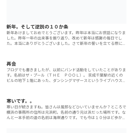
新年。そして逆説の１０か条
新年あけましておめでとうございます。昨年は本当にお世話になりま
した。昨年一年の出来事を振り返り、改めて新年は感謝の毎日でし
た。本当にありがとうございました。さて新年の誓いを立てる際に思
い出したのがこれ
再会
ブログでも書きましたが、以前にバンド活動をしていたことがありま
す。名前はザ・プール（ＴＨＥ ＰＯＯＬ）。 京成千葉駅の近くの
ビルの地下１階にあった、ダンシングマザースというライブハウスを
拠点に活動を
寒いです。。
寒い日が続きますね。皆さんは風邪などひいていませんか？ところで
横浜の事務所の住所は元浜町。名前の通り元は浜だった場所です。な
んと一本手前の道の名前は海岸通りです。でも今は１０分ほど歩かな
くては海は見え