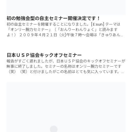
初の勉強会型の自主セミナー開催決定です！
初の自主セミナーを開催することになりました。[E:sun] テーマは
「オンリー腕力セミナー」（「おんりーわんりょく」と読みます
よ！） ２００９年４月２１日（火)午後７時～会場は「きゅりあん」
（品川区
日本ＵＳＰ協会キックオフセミナー
報告がすごく遅れましたが、日本ＵＳＰ協会のキックオフセミナーが
無事に終了しました。セミナーの名称はオンリー腕力セミナーです
（笑）（笑）と付けましたがこの名前はとても気に入っています。自
分では絶対に思い