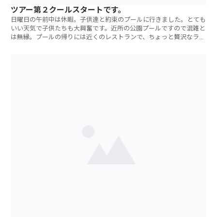
ツアー第２クールスタートです。
日曜日の午前中は休暇。子供達と約束のプールに行きました。とても
いい天気で子供たちも大興奮です。近所の公園プールですので混雑と
は無縁。プールの帰りには近くのレストランで、ちょっと贅沢なラン
チをいただきま