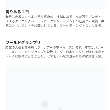
実りある１日
昨日は赤坂エクセルホテル東急の１４階にある、なだ万がプロデュー
スするダイニングバー、ジパングでクライアントの社長と研究員、共
同コンサルタントをお願いしている、マーケティング・コンサルティ
ング会社の社長
ワールドグランプリ
雑誌の入稿も無事終わり、ツアーの中休み（笑）です。昨夜はバレー
ボール、ワールドグランプリ決勝リーグ、日本対イタリア戦を横浜ア
リーナに観戦に行きました。とてもいい席で選手たちの鼓動さえ感じ
られそうでした