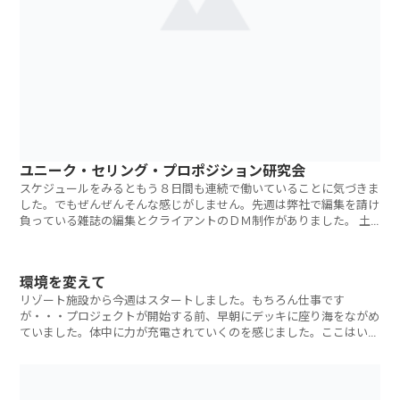
ユニーク・セリング・プロポジション研究会
スケジュールをみるともう８日間も連続で働いていることに気づきま
した。でもぜんぜんそんな感じがしません。先週は弊社で編集を請け
負っている雑誌の編集とクライアントのＤＭ制作がありました。 土
曜日は本年度
環境を変えて
リゾート施設から今週はスタートしました。もちろん仕事です
が・・・プロジェクトが開始する前、早朝にデッキに座り海をながめ
ていました。体中に力が充電されていくのを感じました。ここはいつ
か紹介したい、本当に