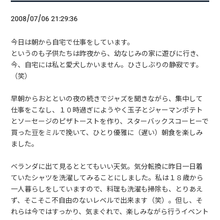
2008/07/06 21:29:36
今日は朝から自宅で仕事をしています。
というのも子供たちは昨夜から、幼なじみの家に遊びに行き、
今、自宅には私と愛犬しかいません。ひさしぶりの静寂です。
（笑）
早朝からおとといの夜の続きでジャズを聞きながら、集中して
仕事をこなし、１０時過ぎにようやく玉子とジャーマンポテト
とソーセージのピザトーストを作り、スターバックスコーヒーで
買った豆をミルで挽いて、ひとり優雅に（遅い）朝食を楽しみ
ました。
ベランダに出て見るととてもいい天気。気分転換に昨日一日着
ていたシャツを洗濯してみることにしました。私は１８歳から
一人暮らしをしていますので、料理も洗濯も掃除も、とりあえ
ず、そこそこ不自由のないレベルで出来ます（笑）。但し、そ
れらは今ではすっかり、気まぐれで、楽しみながら行うイベント