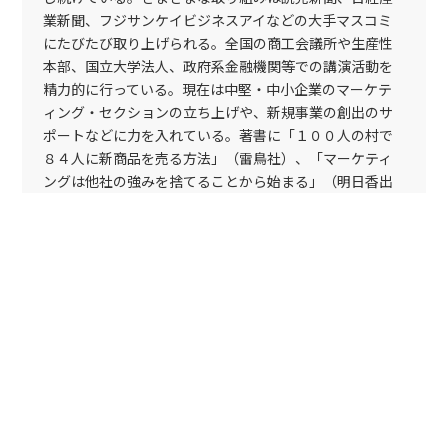
業新聞、フジサンケイビジネスアイなどの大手マスコミ
にたびたび取り上げられる。全国の商工会議所や生産性
本部、国立大学法人、政府系金融機関等での講演活動を
精力的に行っている。現在は中堅・中小企業のマーケテ
ィング・セクションの立ち上げや、新規事業の創出のサ
ポートなどに力を入れている。著書に「１００人の村で
８４人に新商品を売る方法」（雷鳥社）、「マーケティ
ングは他社の強みを捨てることから始まる」（明日香出
版）がある。
YOUTUBE CHANNEL
トップページ
2019年のブログ
命とは時間である