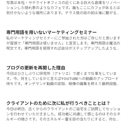
写真は本社・サテライトオフィスの近くにある巨大な倉庫をリノベー
ションした隠れ家のようなカフェです。誰もここにカフェがあるとは
気付かないような場所にあります。テラス席の目の前は海に繋がる運
河というロ
専門用語を用いないマーケティングセミナー
私のマーケティングセミナーにご参加された方はご存じだと思います
が冒頭で「専門用語は使いません」と宣言します。専門用語は魔法の
呪文です。専門用語を使用すれば自分がステップアップしたような感
じがします。専
ブログの更新を再開した理由
今日はひさしぶりに研究所（アトリエ）で遅くまで仕事をしていま
す。今、何をしているかと言えばYOUTUBEへの動画のアップロード
待ちです。オンデマンド動画の収録、映像の編集を終えて最終段階で
す。 オン
クライアントのために次に私が行うべきこととは？
今日は終日、古くからのクライアントのご自宅をご訪問してセッショ
ンを行わせていただきました。成功者に共通して感じるのはそのエネ
ルギーの強さです。そのエネルギー量を目の当たりにすると、内なる
ミッションなど