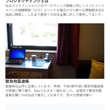
プロジェクティングとは
私はメイドインジャパンのマーケティング戦略と同じくメイドインジ
ャパンの組織開発（ＯＤ）メソッドを融合させた新たな課題解決法を
独自に開発し、これまで数多くの日本企業に対して提供してまいりま
した。 私
緊急地震速報
愛媛県松山市に出張しています。 昨夜、午前1時半頃に緊急地震速報
が部屋に鳴り響き、松山でも大きく揺れました。 出張先で緊急地震
速報を聞くのは仙台で被災して以来です。 色々な感情が蘇り