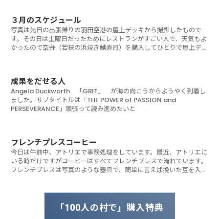
３月のスケジュール
写真は先日の出張帰りの羽田空港の屋上デッキから撮影したもので
す。その日は土曜日だったためにレストランがすごい人で、天気もよ
かったので空弁（若狭の浜焼き鯖寿司）を購入してひとりで屋上デッ
キで飛行機のテイ
成果をだせる人
Angela Duckworth 「GRIT」 が海の向こうからようやく到着し
ました。サブタイトルは「THE POWER of PASSION and
PERSEVERANCE」頑張って読み進めたいと
フレンチプレスコーヒー
今日は午前中、アトリエで事務処理をしています。最近、アトリエに
いる時だけですがコーヒーはすべてフレンチプレスで淹れています。
フレンチプレスは写真のような器具で、簡単に言えば挽いた豆を入れ
て、お湯を注い
「100人の村で」購入特典