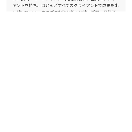
アントを持ち、ほとんどすべてのクライアントで成果を出
し続けている。さまざまな取り組みは読売新聞、日経産
業新聞、フジサンケイビジネスアイなどの大手マスコミ
にたびたび取り上げられる。全国の商工会議所や生産性
本部、国立大学法人、政府系金融機関等での講演活動を
精力的に行っている。現在は中堅・中小企業のマーケテ
ィング・セクションの立ち上げや、新規事業の創出のサ
ポートなどに力を入れている。著書に「１００人の村で
８４人に新商品を売る方法」（雷鳥社）、「マーケティ
ングは他社の強みを捨てることから始まる」（明日香出
版）がある。
YOUTUBE CHANNEL
トップページ
2016年のブログ
立ち上がれ！