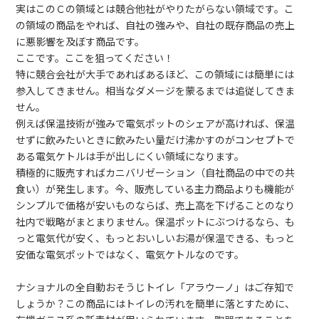
実はこのＣの領域とは競合他社がやりたがらない領域です。こ
の領域の商品をやれば、自社の強みや、自社の既存商品の売上
に悪影響を及ぼす商品です。
ここです。ここを狙ってください！
特に競合会社が大手であればあるほど、この領域には簡単には
参入してきません。相当なダメージを蒙るまでは追従してきま
せん。
例えば保温技術が強みで電気ポットのシェアが高ければ、保温
せずに飲みたいときに飲みたい量だけ沸かすのがコンセプトで
ある電気ケトルは手が出しにくい領域になります。
積極的に販売すればカニバリゼーション（自社商品の中での共
食い）が発生します。今、販売している主力商品よりも機能が
シンプルで価格が安いものならば、売上高を下げることのなり
社内で戦略がまとまりません。保温ポットにぶつけるなら、も
っと電気代が安く、もっとおいしいお湯が保温できる、もっと
安価な電気ポットではなく、電気ケトルなのです。
ナショナルの全自動おそうじトイレ「アラウーノ」はご存知で
しょうか？この商品にはトイレの汚れを簡単に落とすために、