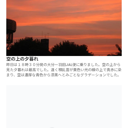
空の上の夕暮れ
昨日は１８時３０分発の大分ー羽田JAL便に乗りました。空の上から
見た夕暮れは最高でした。遠く積乱雲が黄色い光の線の上で真赤に染
まり、空は濃厚な青色から漆黒へとみごとなグラデーションでした。