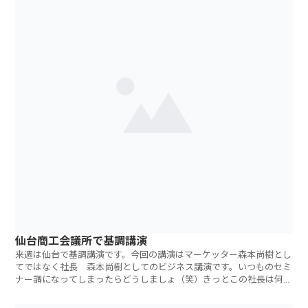
仙台商工会議所で基調講演
来週は仙台で基調講演です。今回の講演はマーケッター森本尚樹とし
てではなく社長 森本尚樹としてのビジネス講演です。いつものセミ
ナー調になってしまったらどうしましょ（笑）きっとこの社長は何者
なんだと（笑）