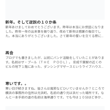
新年。そして逆説の１０か条
新年あけましておめでとうございます。昨年は本当にお世話になりま
した。昨年一年の出来事を振り返り、改めて新年は感謝の毎日でし
た。本当にありがとうございました。さて新年の誓いを立てる際に思
い出したのがこれ
再会
ブログでも書きましたが、以前にバンド活動をしていたことがありま
す。名前はザ・プール（ＴＨＥ ＰＯＯＬ）。 京成千葉駅の近くの
ビルの地下１階にあった、ダンシングマザースというライブハウスを
拠点に活動を
寒いです。。
寒い日が続きますね。皆さんは風邪などひいていませんか？ところで
横浜の事務所の住所は元浜町。名前の通り元は浜だった場所です。な
んと一本手前の道の名前は海岸通りです。でも今は１０分ほど歩かな
くては海は見え