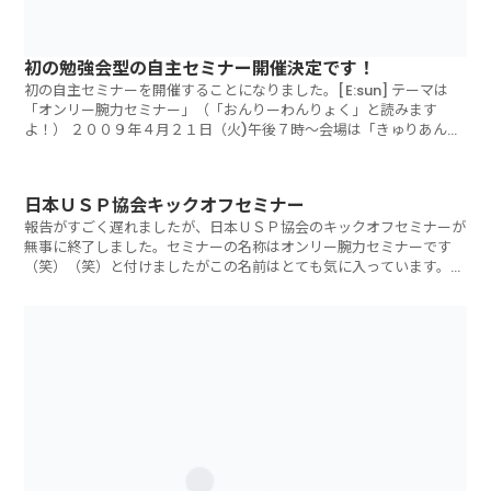
初の勉強会型の自主セミナー開催決定です！
初の自主セミナーを開催することになりました。[E:sun] テーマは
「オンリー腕力セミナー」（「おんりーわんりょく」と読みます
よ！） ２００９年４月２１日（火)午後７時～会場は「きゅりあん」
（品川区
日本ＵＳＰ協会キックオフセミナー
報告がすごく遅れましたが、日本ＵＳＰ協会のキックオフセミナーが
無事に終了しました。セミナーの名称はオンリー腕力セミナーです
（笑）（笑）と付けましたがこの名前はとても気に入っています。自
分では絶対に思い