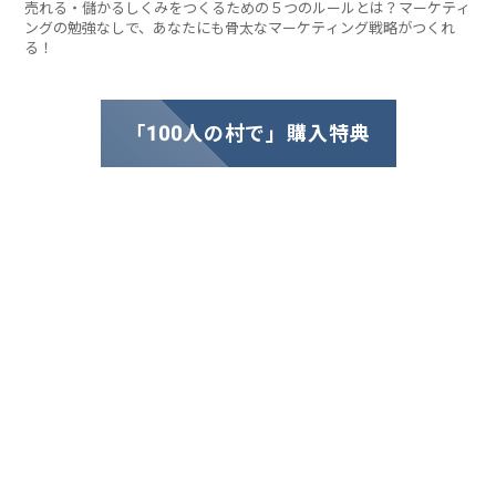
売れる・儲かるしくみをつくるための５つのルールとは？マーケティ
ングの勉強なしで、あなたにも骨太なマーケティング戦略がつくれ
る！
「100人の村で」購入特典
人気の記事
成功者の真実
最新記事
2024年のブログ
2020年のブログ