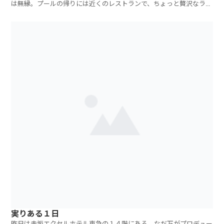
は無縁。プールの帰りには近くのレストランで、ちょっと贅沢なラン
チをいただきま
実りある１日
昨日は赤坂エクセルホテル東急の１４階にある、なだ万がプロデュー