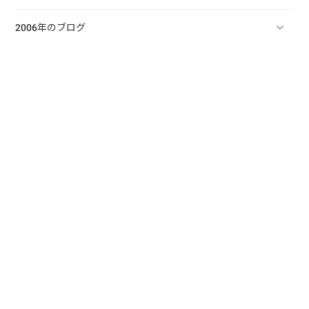
2006年のブログ
最新記事
売れない世界で選ばれ続ける「仕組み」を作
る方法のあらすじ
2024/03/01
2024年のブログ
マーケティングの設計図
2024/02/29
2024年のブログ
マーケティングに魔法の杖はない
2024/02/28
2024年のブログ