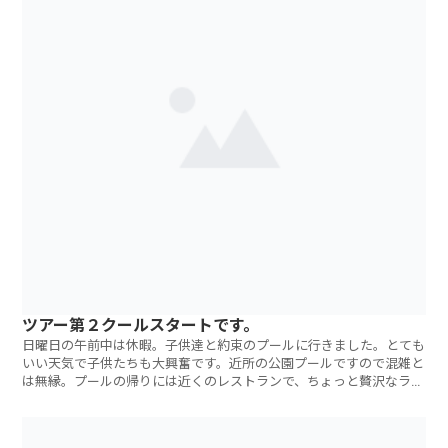
ツアー第２クールスタートです。
日曜日の午前中は休暇。子供達と約束のプールに行きました。とても
いい天気で子供たちも大興奮です。近所の公園プールですので混雑と
は無縁。プールの帰りには近くのレストランで、ちょっと贅沢なラン
チをいただきま