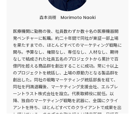
森本尚樹 Morimoto Naoki
医療機関に勤務の後、社員数わずか数十名の医療機器開
発ベンチャーに転職。約二十年間で同社が東証一部上場
を果たすまでの、ほとんどすべてのマーケティング戦略に
関与。予算なし、権限なし、専任なし、人材なし、期待
なしで結成された社員五名のプロジェクトから累計で百
億円を超える商品群を創出することに成功。常に十以上
のプロジェクトを統括し、上場の原動力となる製品群を
創出した。同社の戦略マーケティング統括部長を経て、
同社を円満退職後、マーケティング支援会社、エルブレ
ーントラスト株式会社を設立。代表取締役に就任。以
降、独自のマーケティング戦略を武器に、全国にクライ
アントを持ち、ほとんどすべてのクライアントで成果を出
し続けている。さまざまな取り組みは読売新聞、日経産
業新聞、フジサンケイビジネスアイなどの大手マスコミ
にたびたび取り上げられる。全国の商工会議所や生産性