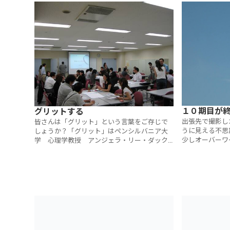
１０期目が
グリットする
出張先で撮影し
皆さんは「グリット」という言葉をご存じで
うに見える不思
しょうか？「グリット」はペンシルバニア大
少しオーバーワ
学 心理学教授 アンジェラ・リー・ダック
で遭遇した、こ
ワース氏が提唱する「成功を収めた人たちに
した。２０１６
共通した特徴」のことだそうです。