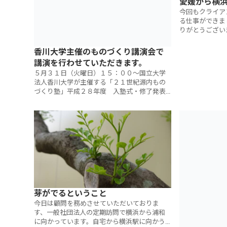
愛媛から横
今回もクライア
る仕事ができま
りがとうござい
きましょう！こ
ェクトコンサル
香川大学主催のものづくり講演会で
講演を行わせていただきます。
５月３１日（火曜日）１５：００～国立大学
法人香川大学が主催する「２１世紀源内もの
づくり塾」平成２８年度 入塾式・修了発表
会 「ものづくり講演会＆ビジネスプラン発
表会」にて講演を行わせていただくことにな
芽がでるということ
今日は顧問を務めさせていただいておりま
す、一般社団法人の定期訪問で横浜から浦和
に向かっています。自宅から横浜駅に向かう