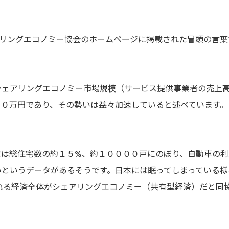
アリングエコノミー協会のホームページに掲載された冒頭の言葉
シェアリングエコノミー市場規模（サービス提供事業者の売上
００万円であり、その勢いは益々加速していると述べています。
家は総住宅数の約１５%、約１００００戸にのぼり、自動車の利
いというデータがあるそうです。日本には眠ってしまっている様
れる経済全体がシェアリングエコノミー（共有型経済）だと同