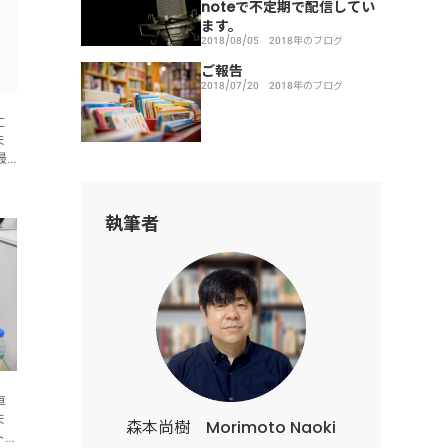
noteで不定期で配信してい
ます。
2018/08/05
2018年のブログ
ご報告
2018/07/20
2018年のブログ
に
ま
最
、
執筆者
車
ま
森本尚樹 Morimoto Naoki
ト