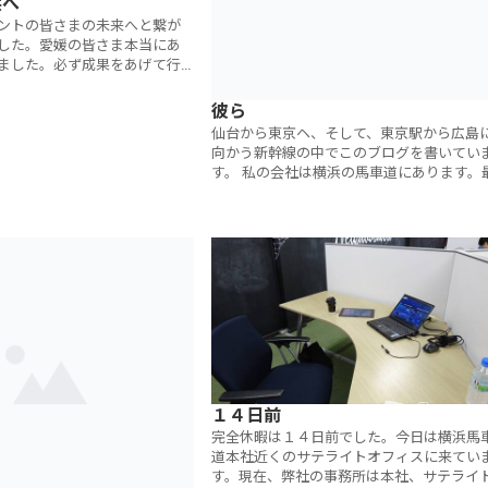
浜へ
ントの皆さまの未来へと繋が
した。愛媛の皆さま本当にあ
ました。必ず成果をあげて行
の数年で愛媛だけでもプロジ
ティング又はプロジェク
彼ら
仙台から東京ヘ、そして、東京駅から広島
向かう新幹線の中でこのブログを書いてい
す。 私の会社は横浜の馬車道にあります。
寄り駅はみなとみらい線の馬車道駅ですが
桜木町駅までさらに１５分前後歩くと、
１４日前
完全休暇は１４日前でした。今日は横浜馬
道本社近くのサテライトオフィスに来てい
す。現在、弊社の事務所は本社、サテライ