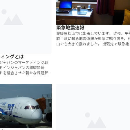
緊急地震速報
愛媛県松山市に出張しています。 昨夜、午
時半頃に緊急地震速報が部屋に鳴り響き、
山でも大きく揺れました。 出張先で緊急地
速報を聞くのは仙台で被災して以来です。
色々な感情が蘇り
ティングとは
ジャパンのマーケティング戦
ドインジャパンの組織開発
ドを融合させた新たな課題解
発し、これまで数多くの日本
企業に対して提供してまいりました。 私