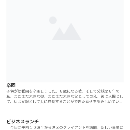
卒園
子供が幼稚園を卒園しました。６歳になる彼。そして父親歴６年の
私。まだまだ未熟な彼。まだまだ未熟な父としての私。彼は人間とし
て、私は父親として共に成長することができた幸せを噛みしめていま
す。そしてもうひ
ビジネスランチ
今日は午前１０時半から港区のクライアントを訪問。新しい事業に