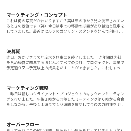
マーケティング・コンセプト
これは何の写真だかわかりますか？実は車の中から見た洗車されてい
るときの景色です（笑）今日は車での移動の必要があり給油と洗車を
してきました。最近はセルフのガソリン・スタンドを好んで利用して
います。
決算期
昨日、おかげさまで年度末を無事にを終了しました。 昨年期は弊社
を含め経営に関与するほとんどすべての会社、プロジェクト、事業で
予定通り又は予定以上の成果をだすことができました。これもすべて
クライアント
マーケティング戦略
昨日は新しいクライアントとプロジェクトのキックオフミーティン
グを行いました。午後１時から開始したミーティングは６時から会食
をしながら、午後１１時まで１０時間を費やして今後の方向性を明確
に決定すること
オーバーフロー
考えてみればこの約２週間、休暇らしい休暇をとっていません（笑）