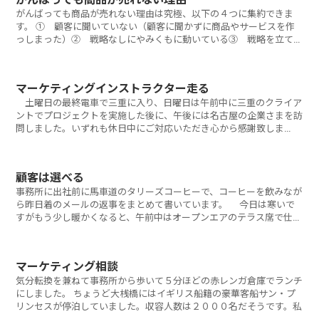
がんばっても商品が売れない理由は究極、以下の４つに集約できま
す。 ① 顧客に聞いていない（顧客に聞かずに商品やサービスを作
っしまった）② 戦略なしにやみくもに動いている③ 戦略を立てた
がその通りに動か
マーケティングインストラクター走る
土曜日の最終電車で三重に入り、日曜日は午前中に三重のクライア
ントでプロジェクトを実施した後に、午後には名古屋の企業さまを訪
問しました。いずれも休日中にご対応いただき心から感謝致しま
す。 今
顧客は選べる
事務所に出社前に馬車道のタリーズコーヒーで、コーヒーを飲みなが
ら昨日着のメールの返事をまとめて書いています。 今日は寒いで
すがもう少し暖かくなると、午前中はオープンエアのテラス席で仕事
をする
マーケティング相談
気分転換を兼ねて事務所から歩いて５分ほどの赤レンガ倉庫でランチ
にしました。 ちょうど大桟橋にはイギリス船籍の豪華客船サン・プ
リンセスが停泊していました。収容人数は２０００名だそうです。私