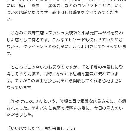
には「鮨」「蕎麦」「炭焼き」などのコンセプトごとに、いく
つかの店舗があります。最後はぜひ蕎麦を食べてみてくださ
い。
ちなみに西麻布店はブッシュ大統領と小泉元首相が杯を交わ
した店として有名です。こんなエピソードも使わせていただき
ながら、クライアントとの会食に、よく利用させてもらっていま
す。
ところでこの店いつも思うのですが、千と千尋の神隠しに登
場しそうな内装で、同時になぜか不思議な空気が流れていま
す。ですがこの演出も少し現実から開放してくれる心地よさに
なっています。
昨夜はYUKOさんという、笑顔と目の素敵な店員さんに、心癒
されました。テキパキと笑顔で接客する姿に、今日の活力をい
ただきました。
「いい店でしたね。また来ましょう」