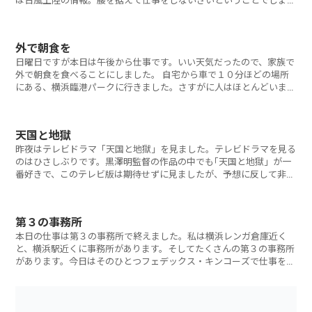
は台風上陸の情報。腰を据えて仕事をしないさいということでしょう
か
外で朝食を
日曜日ですが本日は午後から仕事です。いい天気だったので、家族で
外で朝食を食べることにしました。 自宅から車で１０分ほどの場所
にある、横浜臨港パークに行きました。さすがに人はほとんどいませ
ん
天国と地獄
昨夜はテレビドラマ「天国と地獄」を見ました。テレビドラマを見る
のはひさしぶりです。黒澤明監督の作品の中でも｢天国と地獄」が一
番好きで、このテレビ版は期待せずに見ましたが、予想に反して非常
に
第３の事務所
本日の仕事は第３の事務所で終えました。私は横浜レンガ倉庫近く
と、横浜駅近くに事務所があります。そしてたくさんの第３の事務所
があります。今日はそのひとつフェデックス・キンコーズで仕事をし
てい