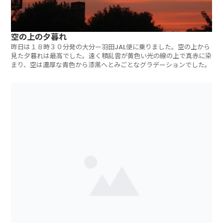
空の上の夕暮れ
昨日は１８時３０分発の大分ー羽田JAL便に乗りました。空の上から
見た夕暮れは最高でした。遠く積乱雲が黄色い光の線の上で真赤に染
まり、空は濃厚な青色から漆黒へとみごとなグラデーションでした。