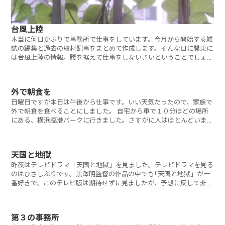
台風上陸
本当に何日かぶりで事務所で仕事をしています。今月から開始する雑
誌の編集と過去の取材記事をまとめて作成します。そんな日に関東に
は台風上陸の情報。腰を据えて仕事をしないさいということでしょう
か
外で朝食を
日曜日ですが本日は午後から仕事です。いい天気だったので、家族で
外で朝食を食べることにしました。 自宅から車で１０分ほどの場所
にある、横浜臨港パークに行きました。さすがに人はほとんどいませ
ん
天国と地獄
昨夜はテレビドラマ「天国と地獄」を見ました。テレビドラマを見る
のはひさしぶりです。黒澤明監督の作品の中でも｢天国と地獄」が一
番好きで、このテレビ版は期待せずに見ましたが、予想に反して非常
に
第３の事務所